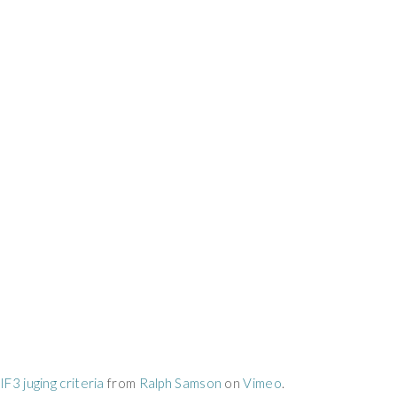
IF3 juging criteria
from
Ralph Samson
on
Vimeo
.